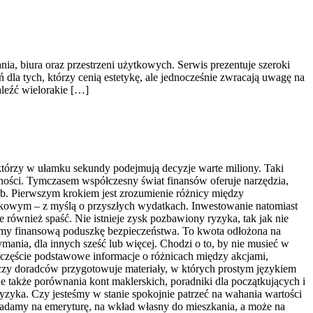
nia, biura oraz przestrzeni użytkowych. Serwis prezentuje szeroki
dla tych, którzy cenią estetykę, ale jednocześnie zwracają uwagę na
aleźć wielorakie […]
którzy w ułamku sekundy podejmują decyzje warte miliony. Taki
dności. Tymczasem współczesny świat finansów oferuje narzędzia,
b. Pierwszym krokiem jest zrozumienie różnicy między
nkowym – z myślą o przyszłych wydatkach. Inwestowanie natomiast
również spaść. Nie istnieje zysk pozbawiony ryzyka, tak jak nie
mamy finansową poduszkę bezpieczeństwa. To kwota odłożona na
mania, dla innych sześć lub więcej. Chodzi o to, by nie musieć w
częście podstawowe informacje o różnicach między akcjami,
czy doradców przygotowuje materiały, w których prostym językiem
 także porównania kont maklerskich, poradniki dla początkujących i
zyka. Czy jesteśmy w stanie spokojnie patrzeć na wahania wartości
dkładamy na emeryturę, na wkład własny do mieszkania, a może na