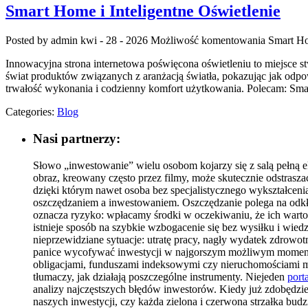
Smart Home i Inteligentne Oświetlenie
Posted by admin
kwi - 28 - 2026
Możliwość komentowania
Smart Ho
Innowacyjna strona internetowa poświęcona oświetleniu to miejsce st
świat produktów związanych z aranżacją światła, pokazując jak odpow
trwałość wykonania i codzienny komfort użytkowania. Polecam: Smart
Categories:
Blog
Nasi partnerzy:
Słowo „inwestowanie” wielu osobom kojarzy się z salą pełną 
obraz, kreowany często przez filmy, może skutecznie odstrasz
dzięki którym nawet osoba bez specjalistycznego wykształcen
oszczędzaniem a inwestowaniem. Oszczędzanie polega na odkł
oznacza ryzyko: wpłacamy środki w oczekiwaniu, że ich wartoś
istnieje sposób na szybkie wzbogacenie się bez wysiłku i wi
nieprzewidziane sytuacje: utratę pracy, nagły wydatek zdrowot
panice wycofywać inwestycji w najgorszym możliwym momencie,
obligacjami, funduszami indeksowymi czy nieruchomościami mo
tłumaczy, jak działają poszczególne instrumenty. Niejeden
port
analizy najczęstszych błędów inwestorów. Kiedy już zdobędzi
naszych inwestycji, czy każda zielona i czerwona strzałka bu