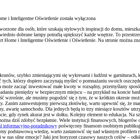
me i Inteligentne Oświetlenie
została wyłączona
worzone dla osób, które szukają stylowych inspiracji do domu, mieszka
iednio dobrane lampy potrafią upiększyć każde wnętrze. To przestrzeń 
 Home i Inteligentne Oświetlenie i Oświetlenie. Na stronie można zn
ekranów, szybko zmieniającymi się wykresami i ludźmi w garniturach, 
ać tych, którzy dopiero zaczynają myśleć o pomnażaniu swoich oszczę
ia może zacząć inwestować małe kwoty w rozsądny, przemyślany sposó
adaniu pieniędzy w bezpiecznym miejscu – na przykład na koncie ba
ć wzrośnie, ale musimy pogodzić się z tym, że w krótkim okresie może 
edzy. Zanim zainwestujemy pierwszą złotówkę, warto upewnić się, że 
ny, awarię samochodu. Dla jednych będą to trzy miesiące kosztów utrzy
 gdy rynek akurat jest w dołku. Kolejny element to edukacja. Na sz
żna dziś zdobyć bezpłatnie. Wiele instytucji finansowych, blogerów 
al informacyjno-poradnikowy
poświęcony finansom osobistym publikuje
emy podstawową wiedzę, warto zastanowić się nad własnym profilem ry
dzi w nas silne emocje? Jaki jest horyzont czasowy naszych celów – o